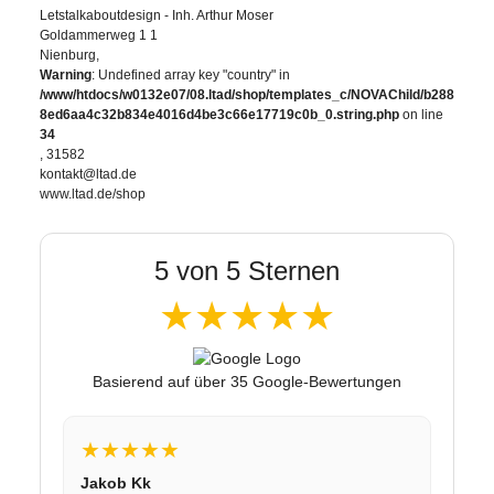
Letstalkaboutdesign - Inh. Arthur Moser
Goldammerweg 1 1
Nienburg,
Warning
: Undefined array key "country" in
/www/htdocs/w0132e07/08.ltad/shop/templates_c/NOVAChild/b288
8ed6aa4c32b834e4016d4be3c66e17719c0b_0.string.php
on line
34
, 31582
kontakt@ltad.de
www.ltad.de/shop
5 von 5 Sternen
★★★★★
Basierend auf über 35 Google-Bewertungen
★★★★★
Jakob Kk