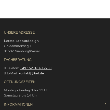
UNSERE ADRESSE
Letstalkaboutdesign
Goldammerweg 1
31582 Nienburg/Weser
FACHBERATUNG
Telefon:
+49 152 07 49 2760
E-Mail:
kontakt@ltad.de
ÖFFNUNGSZEITEN
Montag - Freitag 9 bis 22 Uhr
Samstag 9 bis 14 Uhr
INFORMATIONEN