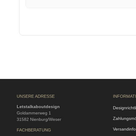
UNSERE ADRESSE
INFORMAT
Letstalkaboutdesign
Designrichtl
Goldammerweg 1
Zahlungsmö
31582 Nienburg/Weser
Versandinf
FACHBERATUNG